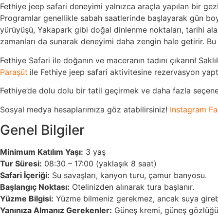
Fethiye jeep safari deneyimi yalnızca araçla yapılan bir gez
Programlar genellikle sabah saatlerinde başlayarak gün boyu
yürüyüşü, Yakapark gibi doğal dinlenme noktaları, tarihi ala
zamanları da sunarak deneyimi daha zengin hale getirir. Bu ç
Fethiye Safari ile doğanın ve maceranın tadını çıkarın! Sakl
Paraşüt
ile Fethiye jeep safari aktivitesine rezervasyon ya
Fethiye’de dolu dolu bir tatil geçirmek ve daha fazla seçen
Sosyal medya hesaplarımıza göz atabilirsiniz!
Instagram
Fa
Genel Bilgiler
Minimum Katılım Yaşı:
3 yaş
Tur Süresi:
08:30 – 17:00 (yaklaşık 8 saat)
Safari İçeriği:
Su savaşları, kanyon turu, çamur banyosu.
Başlangıç Noktası:
Otelinizden alınarak tura başlanır.
Yüzme Bilgisi:
Yüzme bilmeniz gerekmez, ancak suya girebile
Yanınıza Almanız Gerekenler:
Güneş kremi, güneş gözlüğü,