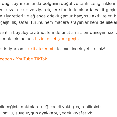
i değil, aynı zamanda bölgenin doğal ve tarihi zenginlikleri
 devam eder ve ziyaretçilere farklı duraklarda vakit geçirm
n ziyaretleri ve eğlence odaklı çamur banyosu aktiviteleri b
eşitlilik, safari turunu hem macera arayanlar hem de aileler 
ıkent’in büyüleyici atmosferinde unutulmaz bir deneyim sizi 
ptırmak için hemen
bizimle iletişime geçin!
ek istiyorsanız
aktivitelerimiz
kısmını inceleyebilirsiniz!
cebook
YouTube
TikTok
ceğiniz noktalarda eğlenceli vakit geçirebilirsiniz.
 havlu, suya uygun ayakkabı, yedek kıyafet vb.