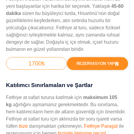
yeni başlayanlar için harika bir seçenek. Yaklaşık
45-60
dakika
süren bu büyüleyici turda, Hisarönü’nün doğal
güzelliklerini keşfederken, atın sırtında huzurlu bir
yolculuğa çıkacaksınız. Fethiye at turu, sadece fiziksel
sağlığınızı iyileştirmekle kalmaz, aynı zamanda ruhsal
dengeyi de sağlar. Doğayla iç içe olmak, içsel huzuru
bulmanın en güzel yollarından biridir.
1700₺
REZERVASYON YAP
Katılımcı Sınırlamaları ve Şartlar
Fethiye at safari turuna katılmak için
maksimum 105
kg
ağırlığını aşmamanız gerekmektedir. Bu sınırlama,
hem katılımcıların hem de atların güvenliği için önemlidir.
Fethiye at safari turu için aklınızda bir soru işareti varsa
lütfen
bize
danışmaktan çekinmeyin.
Fethiye Paraşüt
ile
rezervasyon için hemen
bizimle iletişime geçin!