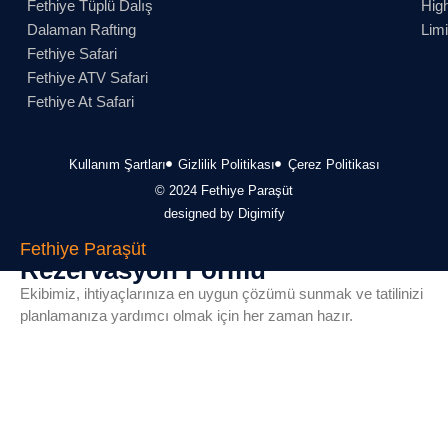
Fethiye Tüplü Dalış
High
Dalaman Rafting
Lim
Fethiye Safari
Fethiye ATV Safari
Fethiye At Safari
Kullanım Şartları
Gizlilik Politikası
Çerez Politikası
© 2024 Fethiye Paraşüt
designed by Digimify
Fethiye Paraşüt
Rezervasyon Formu
Ekibimiz, ihtiyaçlarınıza en uygun çözümü sunmak ve tatilinizi
planlamanıza yardımcı olmak için her zaman hazır.